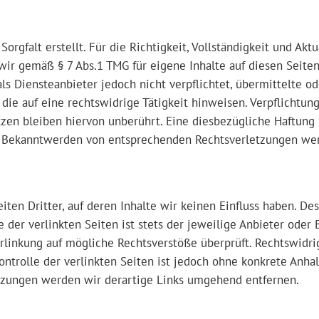
orgfalt erstellt. Für die Richtigkeit, Vollständigkeit und Akt
wir gemäß § 7 Abs.1 TMG für eigene Inhalte auf diesen Seit
als Diensteanbieter jedoch nicht verpflichtet, übermittelte 
ie auf eine rechtswidrige Tätigkeit hinweisen. Verpflichtun
en bleiben hiervon unberührt. Eine diesbezügliche Haftung i
i Bekanntwerden von entsprechenden Rechtsverletzungen wer
ten Dritter, auf deren Inhalte wir keinen Einfluss haben. De
der verlinkten Seiten ist stets der jeweilige Anbieter oder 
rlinkung auf mögliche Rechtsverstöße überprüft. Rechtswidri
ontrolle der verlinkten Seiten ist jedoch ohne konkrete Anha
tzungen werden wir derartige Links umgehend entfernen.